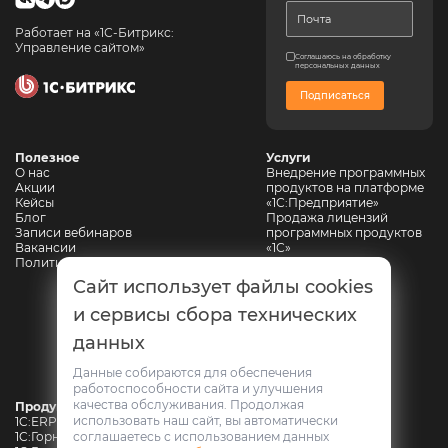
Работает на «1С-Битрикс:
Управление сайтом»
Соглашаюсь на обработку
персональных данных
Подписаться
Полезное
Услуги
О нас
Внедрение программных
Акции
продуктов на платформе
Кейсы
«1С:Предприятие»
Блог
Продажа лицензий
Записи вебинаров
программных продуктов
Вакансии
«1С»
Политика конфиденциальности
Сопровождение 1С
Автоматизация
Сайт использует файлы cookies
горнодобывающих
предприятий
и сервисы сбора технических
Автоматизация
данных
промышленной
безопасности
Web-разработка
Данные собираются для обеспечения
работоспособности сайта и улучшения
качества обслуживания. Продолжая
Продукты
использовать наш сайт, вы автоматически
1C:ERP Горнодобывающая промышленность
соглашаетесь с использованием данных
1C:Горнодобывающая промышленность. Модуль для 1С:ERP