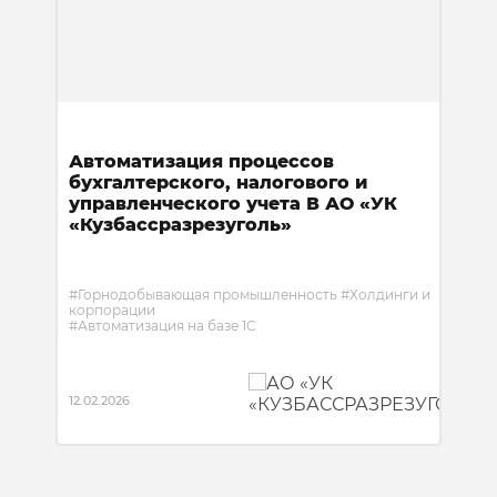
Автоматизация процессов
бухгалтерского, налогового и
управленческого учета В АО «УК
«Кузбассразрезуголь»
#Горнодобывающая промышленность
#Холдинги и
корпорации
#Автоматизация на базе 1С
В результате проекта реализована подсистема
«Бухгалтерский и налоговый учёт» в «1С:ERP
12.02.2026
Управление холдингом» с автоматизацией 2600
рабочих мест, включая необходимые доработки и
дополнения, выполненные с учётом современных
стандартов информационной безопасности.