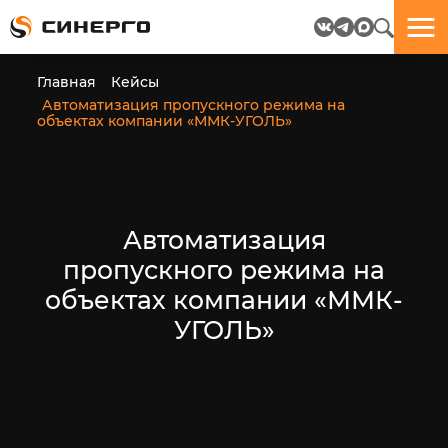
Отлично!
Отлично!
Данные
Бриф
Главная
Кейсы
успешно
отправлен.
Автоматизация пропускного режима на
отправлены.
объектах компании «ММК-УГОЛЬ»
посмотрите
на
пёсика.
Ведь
Автоматизация
многие
пропускного режима на
любят
пёсиков
объектах компании «ММК-
;-)
УГОЛЬ»
ЕЩЁ!