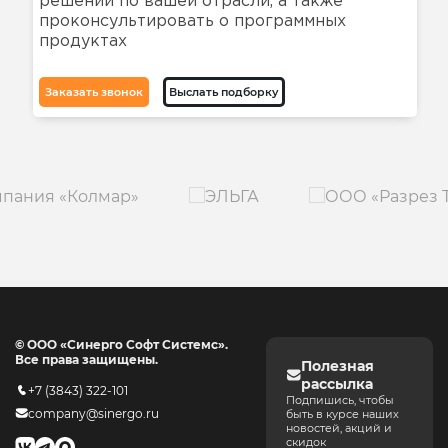
решений по вашей отрасли, а также
проконсультировать о программных
продуктах
Заказать звонок
Выслать подборку
© ООО «Синерго Софт Системс».
Все права защищены.
Полезная
рассылка
+7 (3843) 322-101
Подпишись, чтобы
company@sinergo.ru
быть в курсе наших
новостей, акций и
скидок