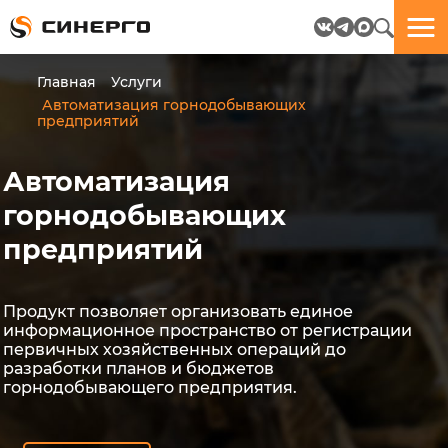
Отлично!
Отлично!
Данные
Бриф
Главная
Услуги
успешно
отправлен.
Автоматизация горнодобывающих
отправлены.
предприятий
посмотрите
Автоматизация
на
горнодобывающих
пёсика.
Ведь
предприятий
многие
любят
пёсиков
;-)
Продукт позволяет организовать единое
информационное пространство от регистрации
первичных хозяйственных операций до
разработки планов и бюджетов
горнодобывающего предприятия.
ЕЩЁ!