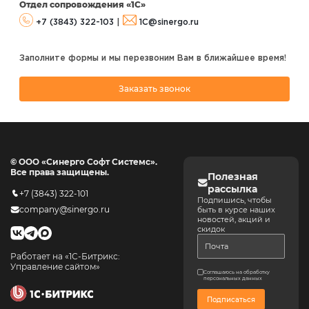
Отдел сопровождения «1С»
+7 (3843) 322-103
|
1C@sinergo.ru
Заполните формы и мы перезвоним Вам в ближайшее время!
Заказать звонок
© ООО «Синерго Софт Системс».
Все права защищены.
Полезная
рассылка
+7 (3843) 322-101
Подпишись, чтобы
company@sinergo.ru
быть в курсе наших
новостей, акций и
скидок
Работает на «1С-Битрикс:
Управление сайтом»
Соглашаюсь на обработку
персональных данных
Подписаться