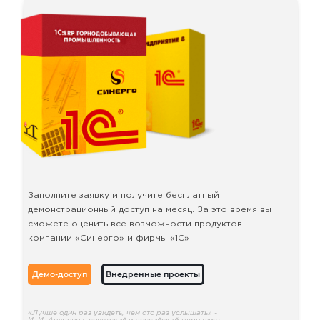
Заполните заявку и получите бесплатный
демонстрационный доступ на месяц. За это время вы
сможете оценить все возможности продуктов
компании «Синерго» и фирмы «1С»
Демо-доступ
Внедренные проекты
«Лучше один раз увидеть, чем сто раз услышать» -