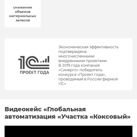
снижение
объемов
материальных
запасов
Экономическая эффективность
подтверждена
многочисленными
внедренными проектами.
В 2019 года компания
«Синерго» победитель
конкурса «Проект года»,
проводимый в России фирмой
«1С».
Видеокейс «Глобальная
автоматизация «Участка «Коксовый»