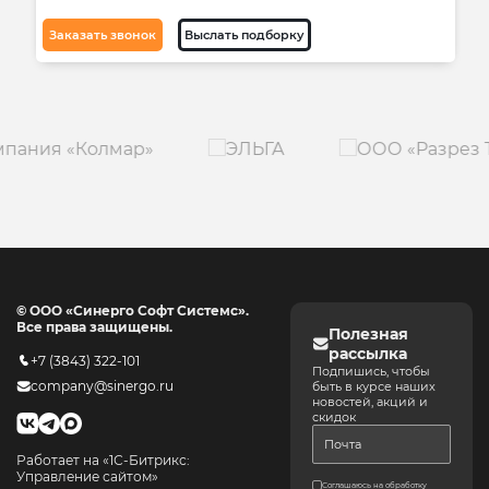
Заказать звонок
Выслать подборку
© ООО «Синерго Софт Системс».
Все права защищены.
Полезная
рассылка
+7 (3843) 322-101
Подпишись, чтобы
company@sinergo.ru
быть в курсе наших
новостей, акций и
скидок
Работает на «1С-Битрикс:
Управление сайтом»
Соглашаюсь на обработку