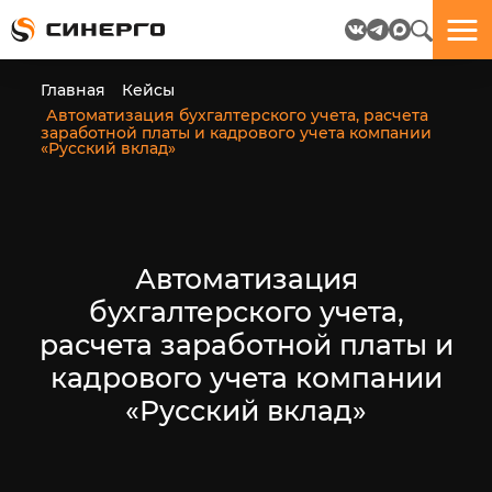
Отлично!
Отлично!
Данные
Бриф
Главная
Кейсы
успешно
отправлен.
Автоматизация бухгалтерского учета, расчета
отправлены.
заработной платы и кадрового учета компании
«Русский вклад»
посмотрите
на
пёсика.
Ведь
Автоматизация
многие
любят
бухгалтерского учета,
пёсиков
;-)
расчета заработной платы и
кадрового учета компании
«Русский вклад»
ЕЩЁ!