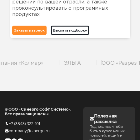
решений по вашей отрасли, а также
проконсультировать о программных
продуктах
Заказать звонок
Выслать подборку
© ООО «Синерго Софт Системс».
Все права защищены.
Полезная
рассылка
+7 (3843) 322-101
Подпишись, чтобы
company@sinergo.ru
быть в курсе наших
новостей, акций и
скидок