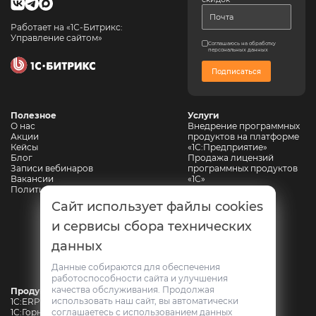
Работает на «1С-Битрикс:
Управление сайтом»
Соглашаюсь на обработку
персональных данных
Подписаться
Полезное
Услуги
О нас
Внедрение программных
Акции
продуктов на платформе
Кейсы
«1С:Предприятие»
Блог
Продажа лицензий
Записи вебинаров
программных продуктов
Вакансии
«1С»
Политика конфиденциальности
Сопровождение 1С
Автоматизация
Сайт использует файлы cookies
горнодобывающих
предприятий
и сервисы сбора технических
Автоматизация
данных
промышленной
безопасности
Web-разработка
Данные собираются для обеспечения
работоспособности сайта и улучшения
качества обслуживания. Продолжая
Продукты
использовать наш сайт, вы автоматически
1C:ERP Горнодобывающая промышленность
1C:Горнодобывающая промышленность. Модуль для 1С:ERP
соглашаетесь с использованием данных