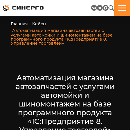
Отлично!
Отлично!
Данные
Бриф
Главная
Кейсы
успешно
отправлен.
Автоматизация магазина автозапчастей с
отправлены.
услугами автомойки и шиномонтажем на базе
программного продукта «1С:Предприятие 8.
Управление торговлей»
посмотрите
на
пёсика.
Ведь
многие
Автоматизация магазина
любят
пёсиков
автозапчастей с услугами
;-)
автомойки и
шиномонтажем на базе
программного продукта
«1С:Предприятие 8.
ЕЩЁ!
Управление торговлей»