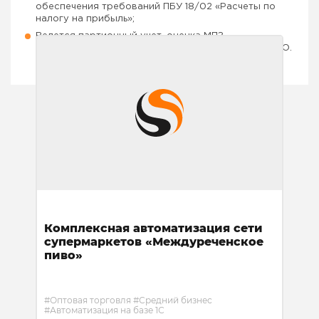
обеспечения требований ПБУ 18/02 «Расчеты по
налогу на прибыль»;
Ведется партионный учет, оценка МПЗ
осуществляется по средней стоимости и по ФИФО.
Комплексная автоматизация сети
супермаркетов «Междуреченское
пиво»
#Оптовая торговля
#Средний бизнес
#Автоматизация на базе 1С