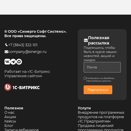
© ООО «Синерго Софт Системс».
Все права защищены.
Полезная
рассылка
+7 (3843) 322-101
Подпишись, чтобы
company@sinergo.ru
быть в курсе наших
новостей, акций и
скидок
Работает на «1С-Битрикс:
Управление сайтом»
Соглашаюсь на обработку
персональных данных
Подписаться
Полезное
Услуги
О нас
Внедрение программных
Акции
продуктов на платформе
Кейсы
«1С:Предприятие»
Блог
Продажа лицензий
Записи вебинаров
программных продуктов