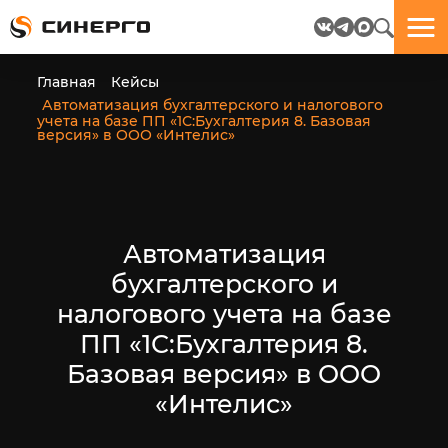
Отлично!
Отлично!
Данные
Бриф
Главная
Кейсы
успешно
отправлен.
Автоматизация бухгалтерского и налогового
отправлены.
учета на базе ПП «1С:Бухгалтерия 8. Базовая
версия» в ООО «Интелис»
посмотрите
на
пёсика.
Ведь
Автоматизация
многие
любят
бухгалтерского и
пёсиков
;-)
налогового учета на базе
ПП «1С:Бухгалтерия 8.
Базовая версия» в ООО
«Интелис»
ЕЩЁ!