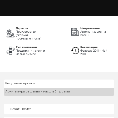
Отрасль
Направление
Производство
Автоматизация на
(включая
базе 1С
промышленность)
Тип компании
Реализация
Предприниматели и
Февраль 2011 - Май
малый бизнес
2011
Результаты проекта
Архитектура решения и масштаб проекта
Печать кейса