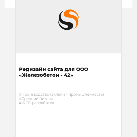
Редизайн сайта для ООО
«Железобетон - 42»
#Производство (включая промышленность)
#Средний бизнес
#WEB-разработка
Цель проекта заключалась в разработке макетов,
а также верстке и внедрении десктоп-версии
сайта.