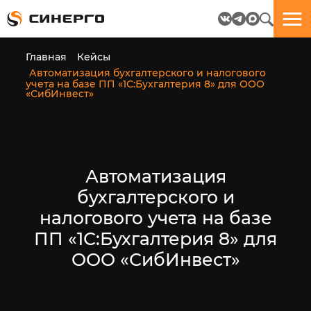
Отлично!
Отлично!
Данные
Бриф
Главная
Кейсы
успешно
отправлен.
Автоматизация бухгалтерского и налогового
отправлены.
учета на базе ПП «1С:Бухгалтерия 8» для ООО
«СибИнвест»
посмотрите
на
пёсика.
Ведь
Автоматизация
многие
любят
бухгалтерского и
пёсиков
;-)
налогового учета на базе
ПП «1С:Бухгалтерия 8» для
ООО «СибИнвест»
ЕЩЁ!