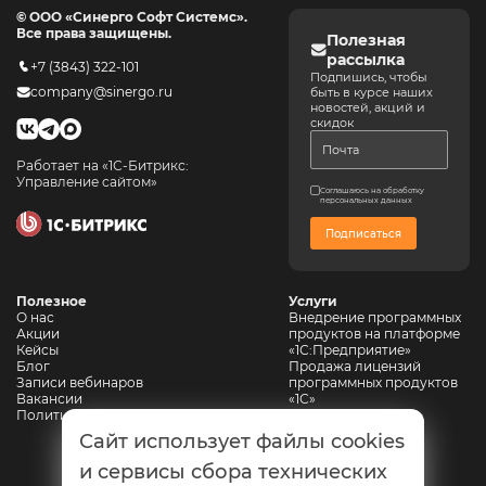
© ООО «Синерго Софт Системс».
Все права защищены.
Полезная
рассылка
+7 (3843) 322-101
Подпишись, чтобы
company@sinergo.ru
быть в курсе наших
новостей, акций и
скидок
Работает на «1С-Битрикс:
Управление сайтом»
Соглашаюсь на обработку
персональных данных
Подписаться
Полезное
Услуги
О нас
Внедрение программных
Акции
продуктов на платформе
Кейсы
«1С:Предприятие»
Блог
Продажа лицензий
Записи вебинаров
программных продуктов
Вакансии
«1С»
Политика конфиденциальности
Сопровождение 1С
Автоматизация
Сайт использует файлы cookies
горнодобывающих
предприятий
и сервисы сбора технических
Автоматизация