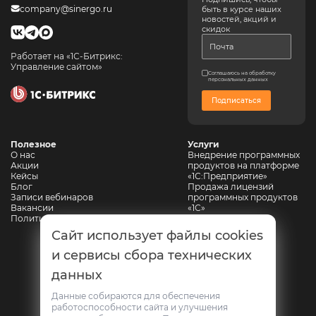
company@sinergo.ru
быть в курсе наших
новостей, акций и
скидок
Работает на «1С-Битрикс:
Управление сайтом»
Соглашаюсь на обработку
персональных данных
Подписаться
Полезное
Услуги
О нас
Внедрение программных
Акции
продуктов на платформе
Кейсы
«1С:Предприятие»
Блог
Продажа лицензий
Записи вебинаров
программных продуктов
Вакансии
«1С»
Политика конфиденциальности
Сопровождение 1С
Автоматизация
Сайт использует файлы cookies
горнодобывающих
предприятий
и сервисы сбора технических
Автоматизация
данных
промышленной
безопасности
Web-разработка
Данные собираются для обеспечения
работоспособности сайта и улучшения