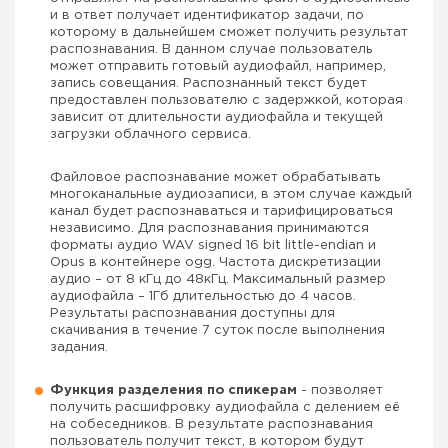
и в ответ получает идентификатор задачи, по
которому в дальнейшем сможет получить результат
распознавания. В данном случае пользователь
может отправить готовый аудиофайл, например,
запись совещания. Распознанный текст будет
предоставлен пользователю с задержкой, которая
зависит от длительности аудиофайла и текущей
загрузки облачного сервиса.
Файловое распознавание может обрабатывать
многоканальные аудиозаписи, в этом случае каждый
канал будет распознаваться и тарифицироваться
независимо. Для распознавания принимаются
форматы аудио WAV signed 16 bit little-endian и
Opus в контейнере ogg. Частота дискретизации
аудио – от 8 кГц до 48кГц. Максимальный размер
аудиофайла – 1Гб длительностью до 4 часов.
Результаты распознавания доступны для
скачивания в течение 7 суток после выполнения
задания.
Функция разделения по спикерам
- позволяет
получить расшифровку аудиофайла с делением её
на собеседников. В результате распознавания
пользователь получит текст, в котором будут