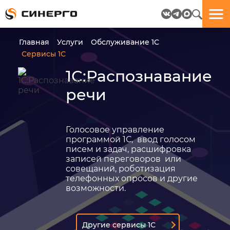
Отлично!
Отлично!
Данные
Бриф
Главная
Услуги
Обслуживание 1C
успешно
отправлен.
Сервисы 1С
отправлены.
1С:Распознавание
посмотрите
речи
на
пёсика.
Ведь
многие
Голосовое управление
любят
программой 1С, ввод голосом
пёсиков
писем и задач, расшифровка
;-)
записей переговоров или
совещаний, роботизация
телефонных опросов и другие
возможности.
ЕЩЁ!
Другие сервисы 1С