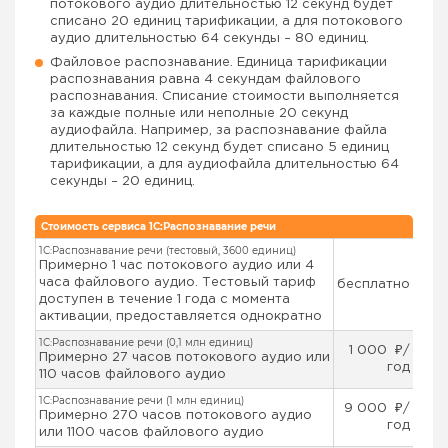
потокового аудио длительностью 12 секунд будет
списано 20 единиц тарификации, а для потокового
аудио длительностью 64 секунды – 80 единиц.
Файловое распознавание. Единица тарификации
распознавания равна 4 секундам файлового
распознавания. Списание стоимости выполняется
за каждые полные или неполные 20 секунд
аудиофайла. Например, за распознавание файла
длительностью 12 секунд будет списано 5 единиц
тарификации, а для аудиофайла длительностью 64
секунды – 20 единиц.
Стоимость сервиса 1С:Распознавание речи
1С:Распознавание речи (тестовый, 3600 единиц)
Примерно 1 час потокового аудио или 4
часа файлового аудио. Тестовый тариф
бесплатно
доступен в течение 1 года с момента
активации, предоставляется однократно
1С:Распознавание речи (0,1 млн единиц)
1 000 ₽/
Примерно 27 часов потокового аудио или
год
110 часов файлового аудио
1С:Распознавание речи (1 млн единиц)
9 000 ₽/
Примерно 270 часов потокового аудио
год
или 1100 часов файлового аудио