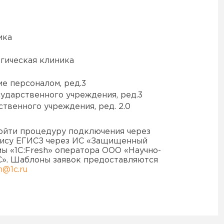
ика
огическая клиника
ие персоналом, ред.3
сударственного учреждения, ред.3
ственного учреждения, ред. 2.0
ойти процедуру подключения через
вису ЕГИСЗ через ИС «Защищенный
ы «1C:Fresh» оператора ООО «Научно-
С». Шаблоны заявок предоставляются
h@1c.ru