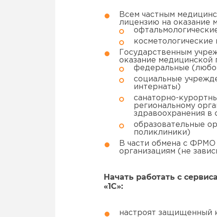
Всем частным медицинск
лицензию на оказание м
офтальмологические
косметологические 
Государственным учреж
оказание медицинской 
федеральные (любог
социальные учрежде
интернаты)
санаторно-курортны
региональному орга
здравоохранения в 
образовательные о
поликлиники)
В части обмена с ФРМО
организациям (не завис
Начать работать с серви
«1С»:
настроят защищенный к