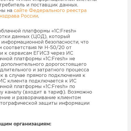
требитель и поставщик данных.
ны на
сайте Федерального реестра
нздрава России
.
блачной платформы «1C:Fresh»
отки данных (ЦОД), который
 информационной безопасности, что
м соответствия № Н-50/20 от
ии к сервисам ЕГИСЗ через ИС
чной платформы «1C:Fresh» не
 дополнительного дорогостоящего
длительного и затратного процесса
к в случае прямого подключения к
ИС клиента подключается к ИС
чной платформы «1C:Fresh» по
 каналу (входит в тариф). Возможно
ение и разворачивание клиентом
птографической защиты информации
ющим организациям: