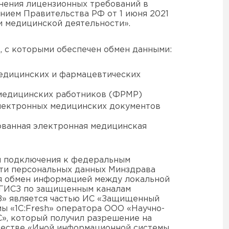
нения лицензионных требований в
нием Правительства РФ от 1 июня 2021
и медицинской деятельности».
 с которыми обеспечен обмен данными:
едицинских и фармацевтических
медицинских работников (ФРМР)
лектронных медицинских документов
ванная электронная медицинская
ой подключения к федеральным
ти персональных данных Минздрава
ая обмен информацией между локальной
ЕГИСЗ по защищенным каналам
СЗ» является частью ИС «Защищенный
ы «1C:Fresh» оператора ООО «Научно-
», который получил разрешение на
честве «Иной информационной системы