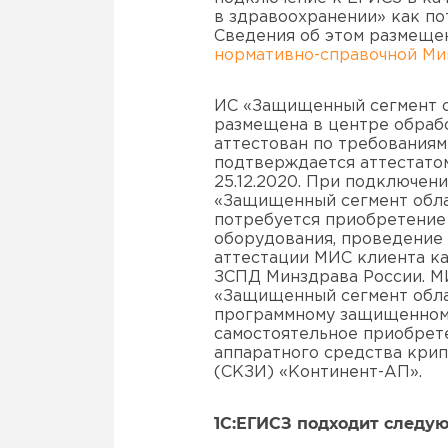
в здравоохранении» как по
Сведения об этом размеще
нормативно-справочной Ми
ИС «Защищенный сегмент о
размещена в центре обраб
аттестован по требованиям
подтверждается аттестато
25.12.2020. При подключен
«Защищенный сегмент обла
потребуется приобретение
оборудования, проведение 
аттестации МИС клиента ка
ЗСПД Минздрава России. М
«Защищенный сегмент обла
программному защищенному
самостоятельное приобрет
аппаратного средства кри
(СКЗИ) «Континент-АП».
1С:ЕГИСЗ подходит следу