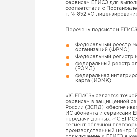
сервисам ЕГИСЗ для выпол
соответствии с Постановле
г. № 852 «О лицензировани
Перечень подсистем ЕГИСЗ,
Федеральный реестр м
организаций (ФРМО)
Федеральный регистр 
федеральный реестр э
(РЭМД)
федеральная интегриро
карта (ИЭМК)
«1С:ЕГИСЗ» является точк
сервисам в защищенной се
России (ЗСПД), обеспечив
ИС абонента и сервисами 
передачи данных. «1С:ЕГИ
сегмент облачной платформ
производственный центр 1С
подключение к ЕГИСЗ в ка