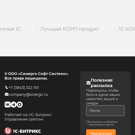
© ООО «Синерго Софт Системс».
Все права защищены.
Полезная
рассылка
+7 (3843) 322-101
Подпишись, чтобы
company@sinergo.ru
быть в курсе наших
новостей, акций и
скидок
Работает на «1С-Битрикс:
Управление сайтом»
Соглашаюсь на обработку
персональных данных
Подписаться