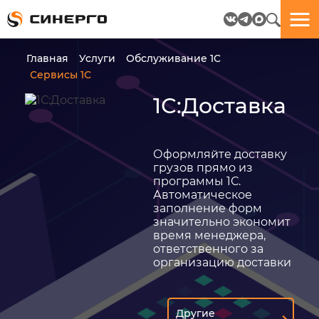
Отлично!
Отлично!
Данные
Бриф
Главная
Услуги
Обслуживание 1C
успешно
отправлен.
Сервисы 1С
отправлены.
1С:Доставка
посмотрите
на
пёсика.
Оформляйте доставку
Ведь
грузов прямо из
многие
программы 1С.
любят
Автоматическое
пёсиков
заполнение форм
;-)
значительно экономит
время менеджера,
ответственного за
организацию доставки
ЕЩЁ!
Другие