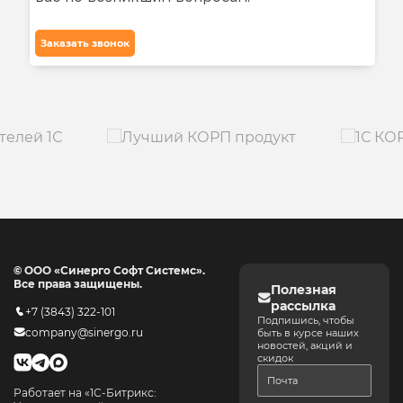
Заказать звонок
© ООО «Синерго Софт Системс».
Все права защищены.
Полезная
рассылка
+7 (3843) 322-101
Подпишись, чтобы
company@sinergo.ru
быть в курсе наших
новостей, акций и
скидок
Работает на «1С-Битрикс: