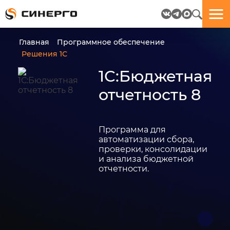
Отлично!
Отлично!
Данные
Бриф
Главная
Программное обеспечение
успешно
отправлен.
Решения 1С
отправлены.
1С:Бюджетная
посмотрите
отчетность 8
на
пёсика.
Ведь
многие
Программа для
любят
автоматизации сбора,
пёсиков
проверки, консолидации
;-)
и анализа бюджетной
отчетности.
ЕЩЁ!