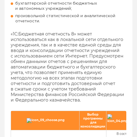
бухгалтерской отчетности бюджетных
и автономных учреждений;
произвольной статистической и аналитической
отчетности.
«1С:Бюджетная отчетность 8» может
использоваться как в локальной сети отдельного
учреждения, так и в качестве единой среды для
ввода и консолидации отчетности учреждений
с использованием сети Интернет. Предусмотрен
обмен данными отчетов с решениями для
автоматизации бюджетного и бухгалтерского
учета, что позволяет применять единую
методологию на всех этапах подготовки
отчетности и подготовить достоверный отчет
в сжатые сроки с учетом требований
Министерства финансов Российской Федерации
и Федерального казначейства.
Выбор
программы
с
для
зак
консолидации
В составе п