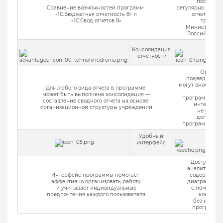
поставля
Сравнение возможностей программ
регулярно обнов
«1С:Бюджетная отчетность 8» и
отчетности 
«1С:Свод отчетов 8»
требов
Министерств
Российской 
Консолидация
Р
отчетности
Органи
подведомстве
могут вносить д
Для любого вида отчета в программе
в
может быть выполнена консолидация —
программу чер
составление сводного отчета на основе
интернет-б
организационной структуры учреждений
не устана
дополнит
программное 
Удобный
Ан
интерфейс
Доступно п
аналитически
Интерфейс программы помогает
содержащих
эффективно организовать работу
диаграммы, 
и учитывает индивидуальные
с помощью
предпочтения каждого пользователя
конструк
без исполь
программи