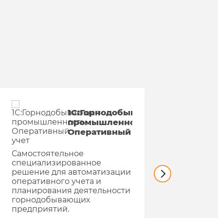
1C:Горнодобывающая
промышленность.
Оперативный
учет
Совре
Самостоятельное
Эффек
специализированное
совме
решение для автоматизации
сотру
оперативного учета и
управ
планирования деятельности
проце
горнодобывающих
предприятий.