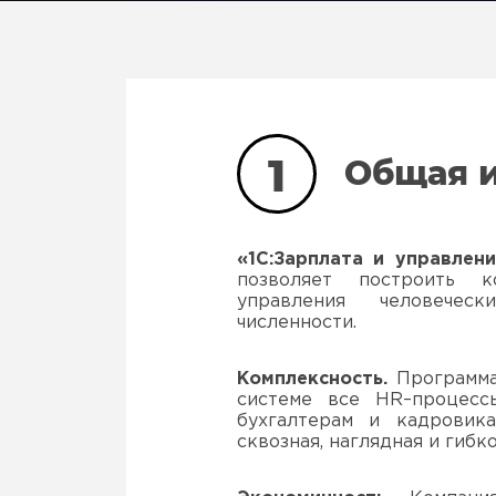
1
Общая 
«1С:Зарплата и управлен
позволяет построить к
управления человечес
численности.
Комплексность.
Программа
системе все HR–процесс
бухгалтерам и кадровик
сквозная, наглядная и гибк