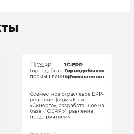
кты
1C:ERP
ающая
Горнодобывающая
ь.
промышленность
Совместное отраслевое ERP-
решение фирм «1С» и
«Синерго», разработанное на
базе «1С:ERP Управление
предприятием».