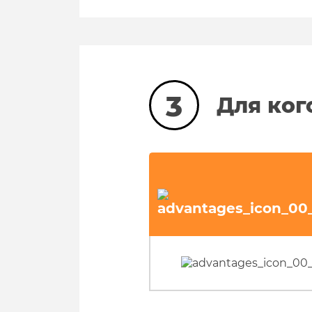
3
Для ког