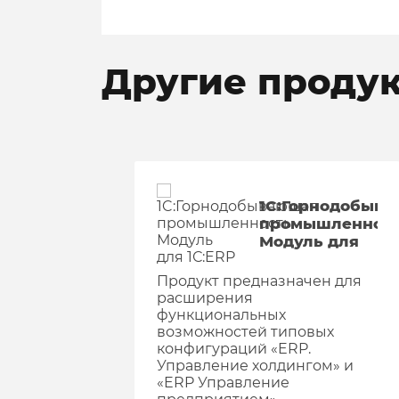
Другие проду
1C:Горнодобыв
промышленност
Модуль для
1С:ERP
Продукт предназначен для
расширения
функциональных
возможностей типовых
конфигураций «ERP.
Управление холдингом» и
«ERP Управление