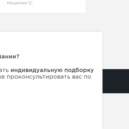
Решен
Решения 1С
пании?
ать
индивидуальную подборку
же проконсультировать вас по