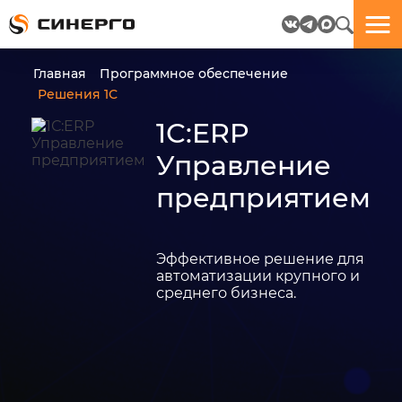
Отлично!
Отлично!
Данные
Бриф
Главная
Программное обеспечение
успешно
отправлен.
Решения 1С
отправлены.
1С:ERP
посмотрите
Управление
на
предприятием
пёсика.
Ведь
многие
любят
пёсиков
Эффективное решение для
;-)
автоматизации крупного и
среднего бизнеса.
ЕЩЁ!