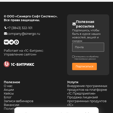
© ООО «Синерго Софт Системс».
Все права защищены.
Полезная
рассылка
+7 (3843) 322-101
Подпишись, чтобы
company@sinergo.ru
быть в курсе наших
новостей, акций и
скидок
Работает на «1С-Битрикс:
Управление сайтом»
Соглашаюсь на обработку
персональных данных
Подписаться
Полезное
Услуги
О нас
Внедрение программных
Акции
продуктов на платформе
Кейсы
«1С:Предприятие»
Блог
Продажа лицензий
Записи вебинаров
программных продуктов
Вакансии
«1С»
Политика конфиденциальности
Сопровождение 1С
Автоматизация