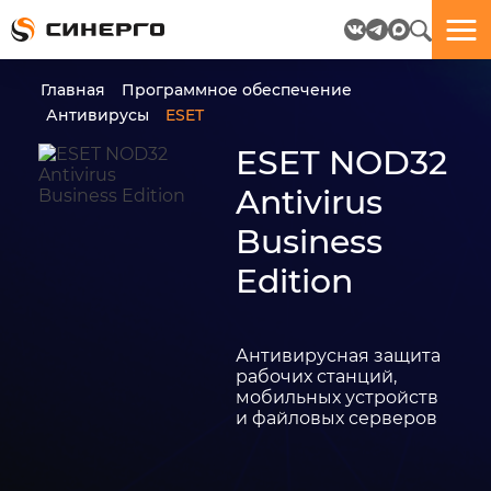
Отлично!
Отлично!
Данные
Бриф
Главная
Программное обеспечение
успешно
отправлен.
Антивирусы
ESET
отправлены.
ESET NOD32
посмотрите
Antivirus
на
Business
пёсика.
Ведь
Edition
многие
любят
пёсиков
;-)
Антивирусная защита
рабочих станций,
мобильных устройств
и файловых серверов
ЕЩЁ!