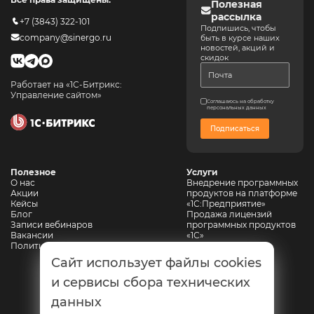
Полезная
рассылка
+7 (3843) 322-101
Подпишись, чтобы
company@sinergo.ru
быть в курсе наших
новостей, акций и
скидок
Работает на «1С-Битрикс:
Управление сайтом»
Соглашаюсь на обработку
персональных данных
Подписаться
Полезное
Услуги
О нас
Внедрение программных
Акции
продуктов на платформе
Кейсы
«1С:Предприятие»
Блог
Продажа лицензий
Записи вебинаров
программных продуктов
Вакансии
«1С»
Политика конфиденциальности
Сопровождение 1С
Автоматизация
Сайт использует файлы cookies
горнодобывающих
предприятий
и сервисы сбора технических
Автоматизация
данных
промышленной
безопасности