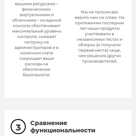
вашими ресурсами –
физическими,
Мы не просим вас
виртуальными и
верить нам на слово. На
облачными – из единой
протяжении последних
консоли обеспечивает
лет наши продукты
максимальный уровень
участвовали в
контроля, снижает
независимых тестах и
нагрузку на
обзорах (и получали
администраторов и в
первые места) чаще,
конечном счете
чем решения других
сокращает ваши
производителей.
расходы на
обеспечение
безопаности.
Сравнение
3
функциональности