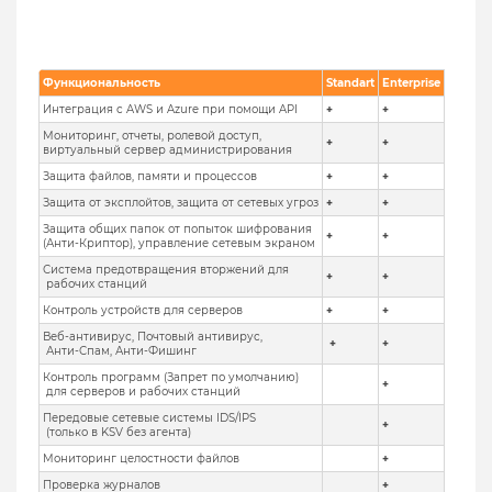
Функциональность
Standart
Enterprise
Интеграция с AWS и Azure при помощи API
+
+
Мониторинг, отчеты, ролевой доступ,
+
+
виртуальный сервер администрирования
Защита файлов, памяти и процессов
+
+
Защита от эксплойтов, защита от сетевых угроз
+
+
Защита общих папок от попыток шифрования
+
+
(Анти-Криптор), управление сетевым экраном
Система предотвращения вторжений для
+
+
рабочих станций
Контроль устройств для серверов
+
+
Веб-антивирус, Почтовый антивирус,
+
+
Анти-Спам, Анти-Фишинг
Контроль программ (Запрет по умолчанию)
+
для серверов и рабочих станций
Передовые сетевые системы IDS/IPS
+
(только в KSV без агента)
Мониторинг целостности файлов
+
Проверка журналов
+