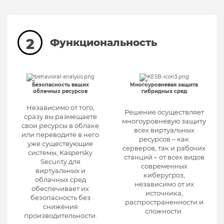
2
Функциональность
Безопасность ваших
Многоуровневая защита
облачных ресурсов
гибридных сред
Независимо от того,
Решение осуществляет
сразу вы размещаете
многоуровневую защиту
свои ресурсы в облаке
всех виртуальных
или переводите в него
ресурсов – как
уже существующие
серверов, так и рабочих
системы, Kaspersky
станций – от всех видов
Security для
современных
виртуальных и
киберугроз,
облачных сред
независимо от их
обеспечивает их
источника,
безопасность без
распространенности и
снижения
сложности.
производительности.