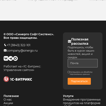
© ООО «Синерго Софт Системс».
Все права защищены.
Полезная
рассылка
+7 (3843) 322-101
Подпишись, чтобы
company@sinergo.ru
быть в курсе наших
новостей, акций и
скидок
Работает на «1С-Битрикс:
Управление сайтом»
Соглашаюсь на обработку
персональных данных
Подписаться
Полезное
Услуги
О нас
Внедрение программных
Акции
продуктов на платформе