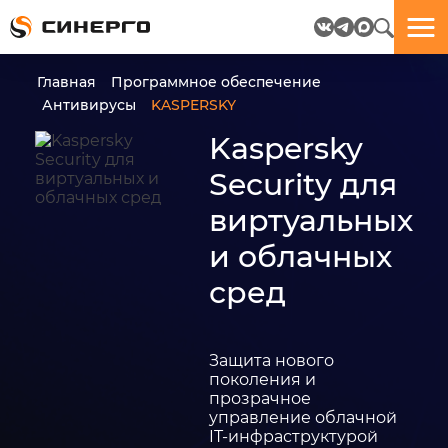
Отлично!
Отлично!
Данные
Бриф
Главная
Программное обеспечение
успешно
отправлен.
Антивирусы
KASPERSKY
отправлены.
Kaspersky
посмотрите
Security для
на
виртуальных
пёсика.
Ведь
и облачных
многие
любят
сред
пёсиков
;-)
Защита нового
поколения и
прозрачное
управление облачной
ЕЩЁ!
IT-инфраструктурой