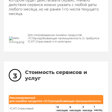
котором будет действовать сервис. Начало
действия сервиса можно указать с любой даты
любого месяца, но не ранее 1-го числа текущего
месяца.
Для сопровождения линейки продуктов
«1С:Горнодобывающая промышленность 2» требуется
1С:КП Отраслевой 4-й категории.
Стоимость сервисов и
3
услуг
Рекомендованный
для линейки продуктов «1С:Горнодобывающая промышленность»
1
1
2
6
3
1С:КП Отраслевой
месяц
месяцев
месяцев
месяца