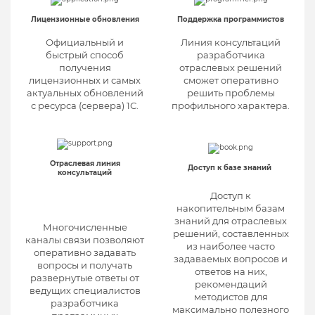
Лицензионные обновления
Поддержка программистов
Официальный и
Линия консультаций
быстрый способ
разработчика
получения
отраслевых решений
лицензионных и самых
сможет оперативно
актуальных обновлений
решить проблемы
с ресурса (сервера) 1С.
профильного характера.
Отраслевая линия
Доступ к базе знаний
консультаций
Доступ к
накопительным базам
знаний для отраслевых
Многочисленные
решений, составленных
каналы связи позволяют
из наиболее часто
оперативно задавать
задаваемых вопросов и
вопросы и получать
ответов на них,
развернутые ответы от
рекомендаций
ведущих специалистов
методистов для
разработчика
максимально полезного