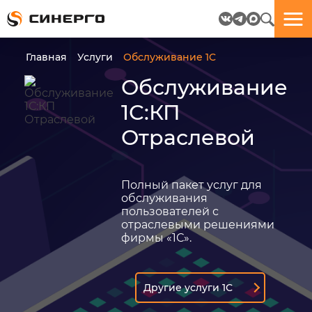
Отлично!
Отлично!
Данные
Бриф
Главная
Услуги
Обслуживание 1C
успешно
отправлен.
Обслуживание
отправлены.
1С:КП
посмотрите
Отраслевой
на
пёсика.
Ведь
многие
Полный пакет услуг для
любят
обслуживания
пёсиков
пользователей с
;-)
отраслевыми решениями
фирмы «1С».
Другие услуги 1С
ЕЩЁ!