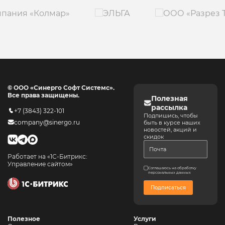
© ООО «Синерго Софт Системс».
Все права защищены.
Полезная
рассылка
+7 (3843) 322-101
Подпишись, чтобы
company@sinergo.ru
быть в курсе наших
новостей, акций и
скидок
Работает на «1С-Битрикс:
Управление сайтом»
Соглашаюсь на обработку
персональных данных
Подписаться
Полезное
Услуги