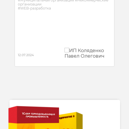
#Муниципальная организация
#Некоммерческие
организации
#WEB-разработка
Администрация Новокузнецка поставила перед
собой амбициозную задачу – создать удобный и
современный сайт с привлекательным дизайном.
Новый веб-ресурс должен был стать не просто
визитной карточкой города, но и эффективным
инструментом взаимодействия с жителями.
12.07.2024