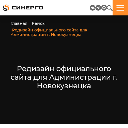
Отлично!
Отлично!
Данные
Бриф
Главная
Кейсы
успешно
отправлен.
Редизайн официального сайта для
отправлены.
Администрации г. Новокузнецка
посмотрите
на
пёсика.
Ведь
Редизайн официального
многие
сайта для Администрации г.
любят
пёсиков
Новокузнецка
;-)
ЕЩЁ!