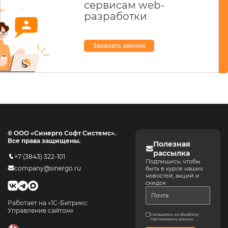
сервисам web-
разработки
Заказать звонок
© ООО «Синерго Софт Системс».
Все права защищены.
Полезная
рассылка
+7 (3843) 322-101
Подпишись, чтобы
company@sinergo.ru
быть в курсе наших
новостей, акций и
скидок
Работает на «1С-Битрикс:
Управление сайтом»
Соглашаюсь на обработку
персональных данных