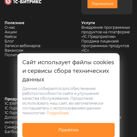
Подписаться
Полезное
Услуги
О нас
Внедрение программных
Акции
продуктов на платформе
Кейсы
«1С:Предприятие»
Блог
Продажа лицензий
Записи вебинаров
программных продуктов
Вакансии
«1С»
Политика конфиденциальности
Сопровождение 1С
Автоматизация
Сайт использует файлы cookies
горнодобывающих
предприятий
и сервисы сбора технических
Автоматизация
данных
промышленной
безопасности
Web-разработка
Данные собираются для обеспечения
работоспособности сайта и улучшения
качества обслуживания. Продолжая
Продукты
использовать наш сайт, вы автоматически
1C:ERP Горнодобывающая промышленность
соглашаетесь с использованием данных
1C:Горнодобывающая промышленность. Модуль для 1С:ERP
1C:Горнодобывающая промышленность. Оперативный учет
технологий.
Подробнее.
Дополнение к «1С:Горнодобывающая промышленность» для
интеграции с АС ЭТРАН
Синерго: Портал пропусков
Понятно
Багборд для продуктов 1С