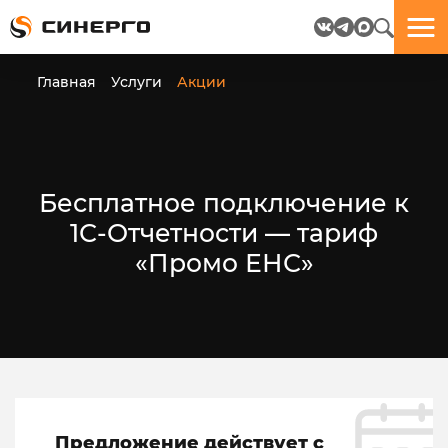
Отлично!
Отлично!
Данные
Бриф
Главная
Услуги
Акции
успешно
отправлен.
отправлены.
посмотрите
на
Бесплатное подключение к
пёсика.
1С-Отчетности — тариф
Ведь
многие
«Промо ЕНС»
любят
пёсиков
;-)
ЕЩЁ!
Предложение действует с