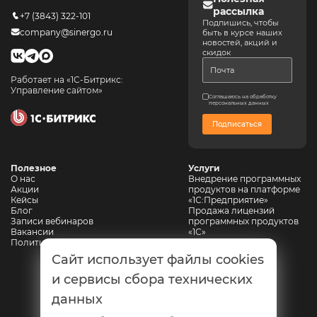
рассылка
+7 (3843) 322-101
Подпишись, чтобы
company@sinergo.ru
быть в курсе наших
новостей, акций и
скидок
Работает на «1С-Битрикс:
Управление сайтом»
Соглашаюсь на обработку
персональных данных
Подписаться
Полезное
Услуги
О нас
Внедрение программных
Акции
продуктов на платформе
Кейсы
«1С:Предприятие»
Блог
Продажа лицензий
Записи вебинаров
программных продуктов
Вакансии
«1С»
Политика конфиденциальности
Сопровождение 1С
Автоматизация
Сайт использует файлы cookies
горнодобывающих
предприятий
и сервисы сбора технических
Автоматизация
данных
промышленной
безопасности