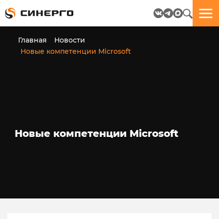
Отлично!
Отлично!
Данные
Бриф
Главная
Новости
успешно
отправлен.
Новые компетенции Microsoft
отправлены.
посмотрите
на
пёсика.
Ведь
многие
любят
Новые компетенции Microsoft
пёсиков
;-)
ЕЩЁ!