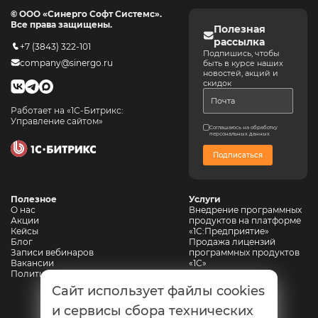
© ООО «Синерго Софт Системс».
Все права защищены.
Полезная
рассылка
+7 (3843) 322-101
Подпишись, чтобы
company@sinergo.ru
быть в курсе наших
новостей, акций и
скидок
Работает на «1С-Битрикс:
Управление сайтом»
Соглашаюсь на обработку
персональных данных
Подписаться
Полезное
Услуги
О нас
Внедрение программных
Акции
продуктов на платформе
Кейсы
«1С:Предприятие»
Блог
Продажа лицензий
Записи вебинаров
программных продуктов
Вакансии
«1С»
Политика конфиденциальности
Сопровождение 1С
Автоматизация
Сайт использует файлы cookies
горнодобывающих
предприятий
и сервисы сбора технических
Автоматизация