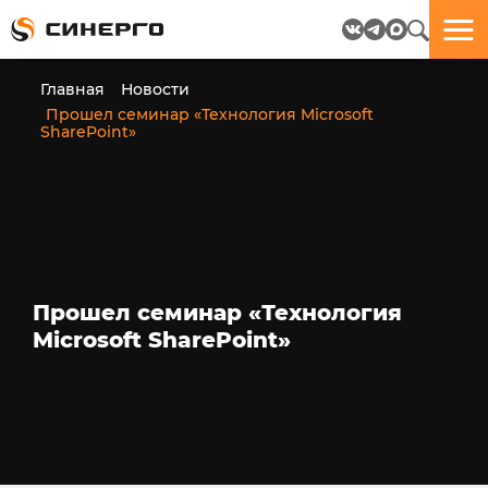
Отлично!
Отлично!
Данные
Бриф
Главная
Новости
успешно
отправлен.
Прошел семинар «Технология Microsoft
отправлены.
SharePoint»
посмотрите
на
пёсика.
Ведь
многие
любят
Прошел семинар «Технология
пёсиков
;-)
Microsoft SharePoint»
ЕЩЁ!