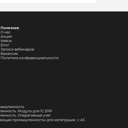
Полезное
О нас
Акции
Кейсы
Блог
Записи вебинаров
Вакансии
Политика конфиденциальности
омышленность
енность. Модуль для 1С:ERP
енность. Оперативный учет
вающая промышленность» для интеграции с АС