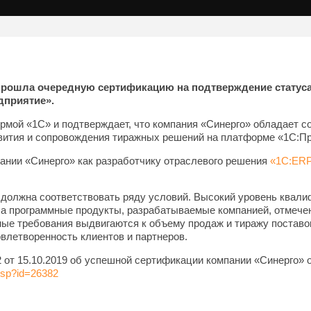
прошла очередную сертификацию на подтверждение статуса
дприятие».
рмой «1С» и подтверждает, что компания «Синерго» обладает 
вития и сопровождения тиражных решений на платформе «1С:П
ании «Синерго» как разработчику отраслевого решения
«1С:ER
 должна соответствовать ряду условий. Высокий уровень квал
 а программные продукты, разрабатываемые компанией, отмеч
ые требования выдвигаются к объему продаж и тиражу поставо
влетворенность клиентов и партнеров.
т 15.10.2019 об успешной сертификации компании «Синерго» о
o.jsp?id=26382