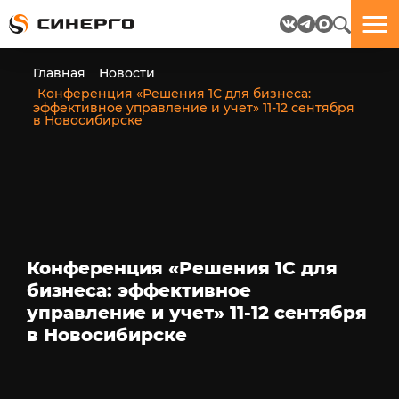
Отлично!
Отлично!
Данные
Бриф
Главная
Новости
успешно
отправлен.
Конференция «Решения 1С для бизнеса:
отправлены.
эффективное управление и учет» 11-12 сентября
в Новосибирске
посмотрите
на
пёсика.
Ведь
многие
любят
пёсиков
Конференция «Решения 1С для
;-)
бизнеса: эффективное
управление и учет» 11-12 сентября
в Новосибирске
ЕЩЁ!