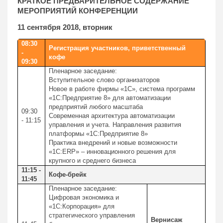
КРАТКОЕ ПРЕДВАРИТЕЛЬНОЕ СОДЕРЖАНИЕ
МЕРОПРИЯТИЙ КОНФЕРЕНЦИИ
11 сентября 2018, вторник
08:30
Регистрация участников, приветственный
-
кофе
09:30
Пленарное заседание:
Вступительное слово организаторов
Новое в работе фирмы «1С», система программ
«1С:Предприятие 8» для автоматизации
предприятий любого масштаба
09:30
Современная архитектура автоматизации
- 11:15
управления и учета. Направления развития
платформы «1С:Предприятие 8»
Практика внедрений и новые возможности
«1C:ERP» – инновационного решения для
крупного и среднего бизнеса
11:15 -
Кофе-брейк
11:45
Пленарное заседание:
Цифровая экономика и
«1С:Корпорация» для
стратегического управления
Вернисаж