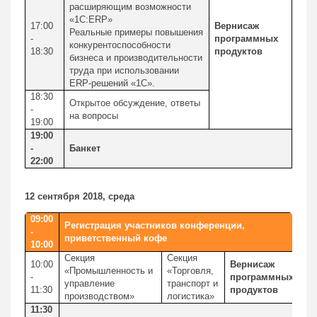
расширяющим возможности
«1C:ERP»
17:00
Вернисаж
Реальные примеры повышения
-
программных
конкурентоспособности
18:30
продуктов
бизнеса и производительности
труда при использовании
ERP-решений «1С».
18:30
Открытое обсуждение, ответы
-
на вопросы
19:00
19:00
-
Банкет
22:00
12 сентября 2018, среда
09:00
Регистрация участников конференции,
-
приветственный кофе
10:00
Секция
Секция
10:00
Вернисаж
«Промышленность и
«Торговля,
-
программных
управление
транспорт и
11:30
продуктов
производством»
логистика»
11:30