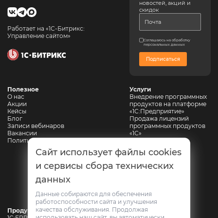
новостей, акций и
скидок
Работает на «1С-Битрикс:
Управление сайтом»
Соглашаюсь на обработку
персональных данных
Подписаться
Полезное
Услуги
О нас
Внедрение программных
Акции
продуктов на платформе
Кейсы
«1С:Предприятие»
Блог
Продажа лицензий
Записи вебинаров
программных продуктов
Вакансии
«1С»
Политика конфиденциальности
Сопровождение 1С
Автоматизация
Сайт использует файлы cookies
горнодобывающих
предприятий
и сервисы сбора технических
Автоматизация
данных
промышленной
безопасности
Web-разработка
Данные собираются для обеспечения
работоспособности сайта и улучшения
качества обслуживания. Продолжая
Продукты
использовать наш сайт, вы автоматически
1C:ERP Горнодобывающая промышленность