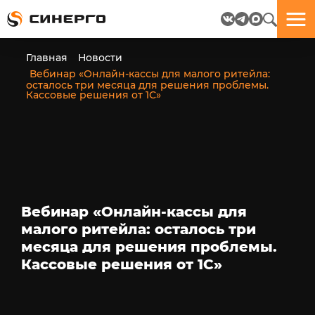
Отлично!
Отлично!
Данные
Бриф
Главная
Новости
успешно
отправлен.
Вебинар «Онлайн-кассы для малого ритейла:
отправлены.
осталось три месяца для решения проблемы.
Кассовые решения от 1С»
посмотрите
на
пёсика.
Ведь
многие
любят
пёсиков
Вебинар «Онлайн-кассы для
;-)
малого ритейла: осталось три
месяца для решения проблемы.
Кассовые решения от 1С»
ЕЩЁ!