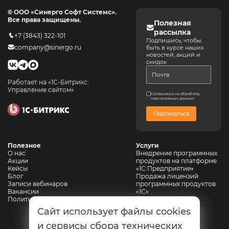
© ООО «Синерго Софт Системс».
Все права защищены.
Полезная
рассылка
+7 (3843) 322-101
Подпишись, чтобы
company@sinergo.ru
быть в курсе наших
новостей, акций и
скидок
Работает на «1С-Битрикс:
Управление сайтом»
Соглашаюсь на обработку
персональных данных
Подписаться
Полезное
Услуги
О нас
Внедрение программных
Акции
продуктов на платформе
Кейсы
«1С:Предприятие»
Блог
Продажа лицензий
Записи вебинаров
программных продуктов
Вакансии
«1С»
Политика конфиденциальности
Сопровождение 1С
Автоматизация
Сайт использует файлы cookies
горнодобывающих
предприятий
и сервисы сбора технических