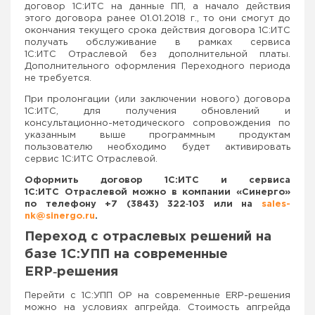
договор 1С:ИТС на данные ПП, а начало действия
этого договора ранее 01.01.2018 г., то они смогут до
окончания текущего срока действия договора 1С:ИТС
получать обслуживание в рамках сервиса
1С:ИТС Отраслевой без дополнительной платы.
Дополнительного оформления Переходного периода
не требуется.
При пролонгации (или заключении нового) договора
1С:ИТС, для получения обновлений и
консультационно-методического сопровождения по
указанным выше программным продуктам
пользователю необходимо будет активировать
сервис 1С:ИТС Отраслевой.
Оформить договор 1С:ИТС и сервиса
1С:ИТС Отраслевой можно в компании «Синерго»
по телефону +7 (3843) 322‑103 или на
sales
-
nk
@
sinergo
.
ru
.
Переход с отраслевых решений на
базе 1С:УПП на современные
ERP‑решения
Перейти с 1С:УПП ОР на современные ERP-решения
можно на условиях апгрейда. Стоимость апгрейда