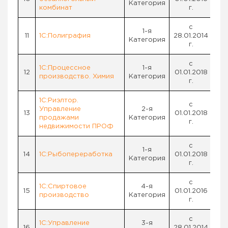
Категория
комбинат
г.
с
1-я
11
1С:Полиграфия
28.01.2014
Категория
г.
с
1С:Процессное
1-я
12
01.01.2018
производство. Химия
Категория
г.
1С:Риэлтор.
с
Управление
2-я
13
01.01.2018
продажами
Категория
г.
недвижимости ПРОФ
с
1-я
14
1С:Рыбопереработка
01.01.2018
Категория
г.
с
1С:Спиртовое
4-я
15
01.01.2016
производство
Категория
г.
с
1С:Управление
3-я
16
28.01.2014