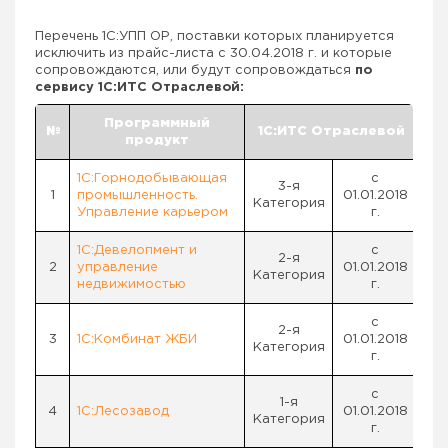
Перечень 1С:УПП ОР, поставки которых планируется
исключить из прайс-листа с 30.04.2018 г. и которые
сопровождаются, или будут сопровождаться
по
сервису 1С:ИТС Отраслевой:
Программный
№
1С:ИТС Отраслевой
продукт
1С:Горнодобывающая
с
3-я
1
промышленность.
01.01.2018
Категория
Управление карьером
г.
1С:Девелопмент и
с
2-я
2
управление
01.01.2018
Категория
недвижимостью
г.
с
2-я
3
1С:Комбинат ЖБИ
01.01.2018
Категория
г.
с
1-я
4
1С:Лесозавод
01.01.2018
Категория
г.