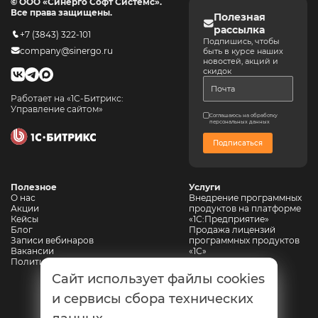
© ООО «Синерго Софт Системс».
Все права защищены.
Полезная
рассылка
+7 (3843) 322-101
Подпишись, чтобы
company@sinergo.ru
быть в курсе наших
новостей, акций и
скидок
Работает на «1С-Битрикс:
Управление сайтом»
Соглашаюсь на обработку
персональных данных
Подписаться
Полезное
Услуги
О нас
Внедрение программных
Акции
продуктов на платформе
Кейсы
«1С:Предприятие»
Блог
Продажа лицензий
Записи вебинаров
программных продуктов
Вакансии
«1С»
Политика конфиденциальности
Сопровождение 1С
Автоматизация
Сайт использует файлы cookies
горнодобывающих
предприятий
и сервисы сбора технических
Автоматизация
промышленной