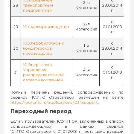
1С:Управление
с
3-я
28
транспортным
28.01.2014
Категория
предприятием
г.
с
2-я
29
1С:Фармпроизводство
01.01.2018
Категория
г.
1С:Хлебобулочное и
с
1-я
30
кондитерское
28.01.2014
Категория
производство
г.
1С:Энергетика.
с
Управление
4-я
31
01.01.2018
распределительной
Категория
г.
сетевой компанией
Полный перечень решений, сопровождаемых по
сервису 1С:ИТС Отраслевой размещен на сайте
https://portal.1c.ru/applications/23#support
.
Переходный период
Если у пользователей 1С:УПП ОР, включенных в список
сопровождающихся в рамках сервиса
1С:ИТС Отраслевой с 01.01.2018 г., есть действующий