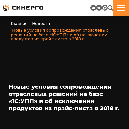
Отлично!
Отлично!
Данные
Бриф
Главная
Новости
успешно
отправлен.
Новые условия сопровождения отраслевых
отправлены.
решений на базе «1С:УПП» и об исключении
продуктов из прайс-листа в 2018 г.
посмотрите
на
пёсика.
Ведь
многие
любят
пёсиков
Новые условия сопровождения
;-)
отраслевых решений на базе
«1С:УПП» и об исключении
продуктов из прайс-листа в 2018 г.
ЕЩЁ!