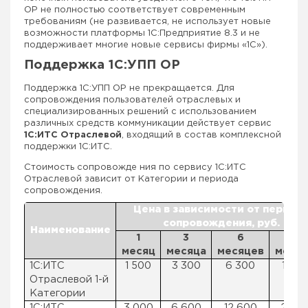
ОР не полностью соответствует современным
требованиям (не развивается, не использует новые
возможности платформы 1С:Предприятие 8.3 и не
поддерживает многие новые сервисы фирмы «1С»).
Поддержка 1С:УПП ОР
Поддержка 1С:УПП ОР не прекращается.
Для
сопровождения пользователей отраслевых и
специализированных решений с использованием
различных средств коммуникации действует сервис
1С:ИТС Отраслевой
, входящий в состав комплексной
поддержки 1С:ИТС.
Стоимость сопровожде ния по сервису 1С:ИТС
Отраслевой зависит от Категории и периода
сопровождения.
Цена в зависимости от период
сопровождения, руб.
Наименование
1
3
6
12
месяц
месяца
месяцев
меся
1С:ИТС
1 500
3 300
6 300
12 0
Отраслевой 1-й
Категории
1С:ИТС
3 000
6 600
12 600
24 0