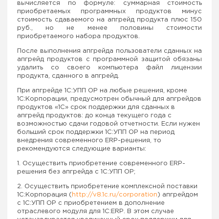
вычисляется по формуле: суммарная стоимость
приобретаемых программных продуктов минус
стоимость сдаваемого на апгрейд продукта плюс 150
руб., но не менее половины стоимости
приобретаемого набора продуктов.
После выполнения апгрейда пользователи сданных на
апгрейд продуктов с программной защитой обязаны
удалить со своего компьютера файл лицензии
продукта, сданного в апгрейд.
При апгрейде 1С:УПП ОР на любые решения, кроме
1С:Корпорации, предусмотрен обычный для апгрейдов
продуктов «1С» срок поддержки для сданных в
апгрейд продуктов: до конца текущего года с
возможностью сдачи годовой отчетности. Если нужен
больший срок поддержки 1С:УПП ОР на период
внедрения современного ERP-решения, то
рекомендуются следующие варианты:
1. Осуществить приобретение современного ERP-
решения без апгрейда с 1С:УПП ОР;
2. Осуществить приобретение комплексной поставки
1С:Корпорация (
http://v8.1c.ru/corporation
) апгрейдом
с 1С:УПП ОР с приобретением в дополнение
отраслевого модуля для 1С:
ERP
. В этом случае