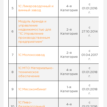
с
1С:Ликероводочный и
4-я
5
01.01.2016
винный завод
Категория
г.
Модуль Аренда и
управление
с
недвижимостью для
2-я
6
27.10.2014
"1С:Управление
Категория
г.
производственным
предприятием"
с
2-я
7
1С:Молокозавод
01.04.2017
Категория
г.
1С:МТО Материально-
с
4
-я
8
техническое
01.01.2018
Категория
обеспечение
г.
с
1-я
9
1С:Мясокомбинат
01.01.2018
Категория
г.
1С:Пиво-
с
4-я
10
безалкогольный
01.01.2016