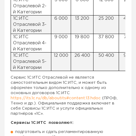
Отраслевой 2-
й Категории
1С:ИТС
6 000
13 200
25 200
48 0
Отраслевой 3-
й Категории
1С:ИТС
9 000
19 800
37 800
72 0
Отраслевой 4-
й Категории
1С:ИТС
12 000
26 400
50 400
96 0
Отраслевой 5-
й Категории
Сервис 1С:ИТС Отраслевой не является
самостоятельным видом 1С:ИТС, и может быть
оформлен только дополнительно к одному из
основных договоров 1С:ИТС
https://its.1c.ru/db/aboutits#content:13:hdoc
(ПРОФ,
Техно и др.). Официальная поддержка включает в
себя Сервисы 1С:ИТС и услуги официальных
партнёров «1С».
Сервисы 1С:ИТС позволяют:
подготовить и сдать регламентированную