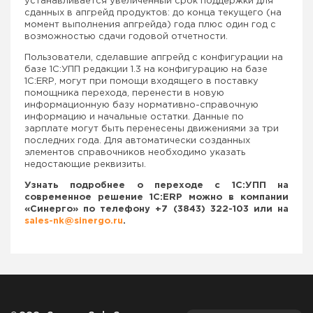
устанавливается увеличенный срок поддержки для
сданных в апгрейд продуктов: до конца текущего (на
момент выполнения апгрейда) года плюс один год с
возможностью сдачи годовой отчетности.
Пользователи, сделавшие апгрейд с конфигурации на
базе 1С:УПП редакции 1.3 на конфигурацию на базе
1С:
ERP
, могут при помощи входящего в поставку
помощника перехода, перенести в новую
информационную базу нормативно-справочную
информацию и начальные остатки. Данные по
зарплате могут быть перенесены движениями за три
последних года. Для автоматически созданных
элементов справочников необходимо указать
недостающие реквизиты.
Узнать подробнее о переходе с 1С:УПП на
современное решение 1С:
ERP
можно в компании
«Синерго» по телефону +7 (3843) 322-103 или на
sales
-
nk
@
sinergo
.
ru
.