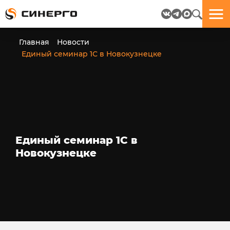
Отлично!
Отлично!
Данные
Бриф
Главная
Новости
успешно
отправлен.
Единый семинар 1С в Новокузнецке
отправлены.
посмотрите
на
пёсика.
Ведь
многие
любят
Единый семинар 1С в
пёсиков
Новокузнецке
;-)
ЕЩЁ!