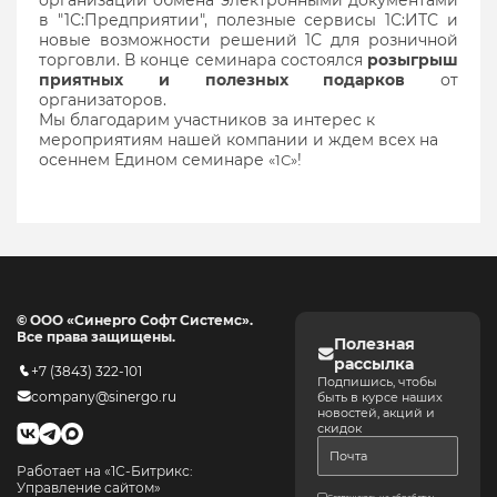
в "1С:Предприятии", полезные сервисы 1С:ИТС и
новые возможности решений 1С для розничной
торговли. В конце семинара состоялся
розыгрыш
приятных и полезных подарков
от
организаторов.
Мы благодарим участников за интерес к
мероприятиям нашей компании и ждем всех на
осеннем Едином семинаре
!
«1С»
© ООО «Синерго Софт Системс».
Все права защищены.
Полезная
рассылка
+7 (3843) 322-101
Подпишись, чтобы
company@sinergo.ru
быть в курсе наших
новостей, акций и
скидок
Работает на «1С-Битрикс:
Управление сайтом»