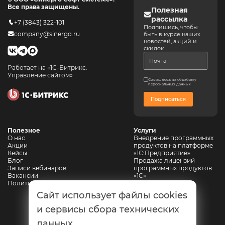
Все права защищены.
Полезная
рассылка
+7 (3843) 322-101
Подпишись, чтобы
company@sinergo.ru
быть в курсе наших
новостей, акций и
скидок
Работает на «1С-Битрикс:
Управление сайтом»
Соглашаюсь на обработку
персональных данных
Подписаться
Полезное
Услуги
О нас
Внедрение программных
Акции
продуктов на платформе
Кейсы
«1С:Предприятие»
Блог
Продажа лицензий
Записи вебинаров
программных продуктов
Вакансии
«1С»
Политика конфиденциальности
Сопровождение 1С
Автоматизация
Сайт использует файлы cookies
горнодобывающих
предприятий
и сервисы сбора технических
Автоматизация
данных
промышленной