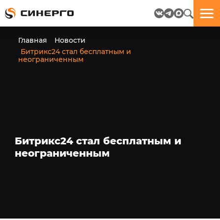
Отлично!
Отлично!
Данные
Бриф
Главная
Новости
успешно
отправлен.
Битрикс24 стал бесплатным и
отправлены.
неограниченным
посмотрите
на
пёсика.
Ведь
многие
любят
Битрикс24 стал бесплатным и
пёсиков
;-)
неограниченным
ЕЩЁ!