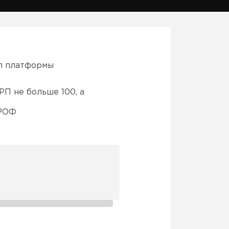
л платформы
:
П не больше 100, а
ПРОФ