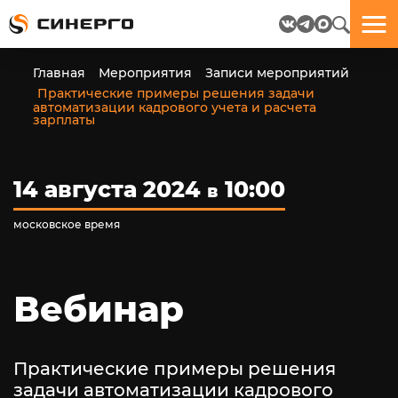
Отлично!
Отлично!
Данные
Бриф
Главная
Мероприятия
Записи мероприятий
успешно
отправлен.
Практические примеры решения задачи
отправлены.
автоматизации кадрового учета и расчета
зарплаты
посмотрите
на
14 августа 2024
10:00
пёсика.
в
Ведь
многие
московское время
любят
пёсиков
;-)
Вебинар
Практические примеры решения
ЕЩЁ!
задачи автоматизации кадрового