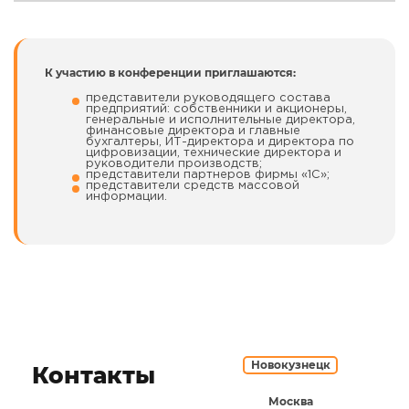
Пленарные
доклады:
Антикризисный
К участию в конференции приглашаются:
арсенал
руководителя в
1С:ERP;
представители руководящего состава
Практика внедрений
предприятий: собственники и акционеры,
и новые
генеральные и исполнительные директора,
возможности 1C:ERP
финансовые директора и главные
– инновационного
бухгалтеры, ИТ-директора и директора по
10:00 – 11:30
решения для
цифровизации, технические директора и
цифровизации
руководители производств;
крупного и
представители партнеров фирмы «1С»;
среднего бизнеса;
представители средств массовой
Основные модели
информации.
использования
1С:ERP в 1С:Облаке
Основные подходы
к реализации
дистанционных
внедрений 1С:ERP.
11:30 – 12:00
Ответы на вопросы
Сессия для собственников
и генеральных директоров:
Организация
Новокузнецк
Контакты
эффективного
финансового
менеджмента с
Москва
1С:ERP. Где могут