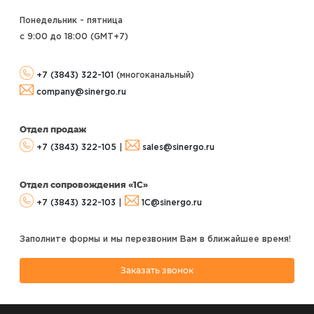
конкурентных
12:45 – 13:30
решений,
Понедельник - пятница
приоритеты
развития
с 9:00 до 18:00 (GMT+7
)
информационных
систем;
Снижение затрат на
ИТ, нужна ли новая
ERP-система?
+7 (3843) 322-101
(многоканальный)
1С:ERP как ядро для
цифровизации в
company@sinergo.ru
период
нестабильности.
Отдел продаж
13:30 – 13:45
Ответы на вопросы
+7 (3843) 322-105
|
sales@sinergo.ru
Сессия для технических
директоров и
Отдел сопровождения «1С»
руководителей
производств:
+7 (3843) 322-103
|
1C@sinergo.ru
Планировать нельзя
работать – история
«одной запятой»
Заполните формы и мы перезвоним Вам в ближайшее время!
или как планировать
работы с 1С:ERP в
условиях
неопределённости;
Заказать звонок
13:45 – 14:15
ERP-система и
производительность
труда, в чем связь?
Быстрый запуск
производства,