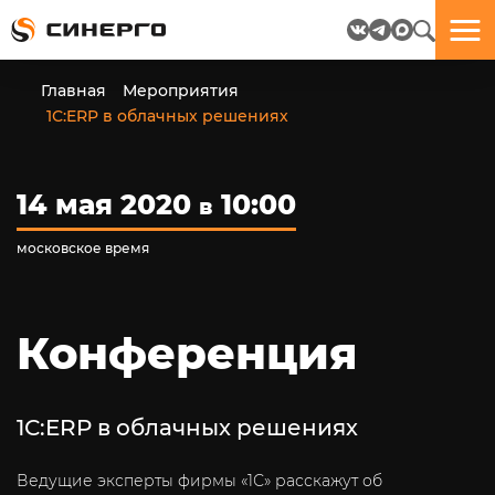
Отлично!
Отлично!
Данные
Бриф
Главная
Мероприятия
успешно
отправлен.
1С:ERP в облачных решениях
отправлены.
посмотрите
14 мая 2020
10:00
в
на
пёсика.
московское время
Ведь
многие
любят
пёсиков
Конференция
;-)
1С:ERP в облачных решениях
ЕЩЁ!
Ведущие эксперты фирмы «1С» расскажут об