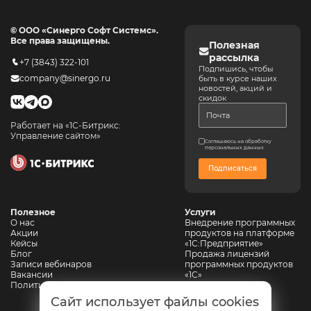
поможет ли 1С:ERP?
Интеграция 1С:ERP в
системы
управления в
© ООО «Синерго Софт Системс».
современных
Все права защищены.
Полезная
условиях.
рассылка
+7 (3843) 322-101
Подпишись, чтобы
company@sinergo.ru
быть в курсе наших
14:15 – 14:30
Ответы на вопросы
новостей, акций и
скидок
Работает на «1С-Битрикс:
Управление сайтом»
Соглашаюсь на обработку
персональных данных
Подписаться
Полезное
Услуги
О нас
Внедрение программных
Акции
продуктов на платформе
Кейсы
«1С:Предприятие»
Блог
Продажа лицензий
Записи вебинаров
программных продуктов
Вакансии
«1С»
Политика конфиденциальности
Сопровождение 1С
Автоматизация
Сайт использует файлы cookies
горнодобывающих