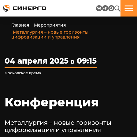
Отлично!
Отлично!
Данные
Бриф
Главная
Мероприятия
успешно
отправлен.
Металлургия – новые горизонты
отправлены.
цифровизации и управления
посмотрите
на
04 апреля 2025
09:15
в
пёсика.
Ведь
московское время
многие
любят
пёсиков
;-)
Конференция
Металлургия – новые горизонты
цифровизации и управления
ЕЩЁ!