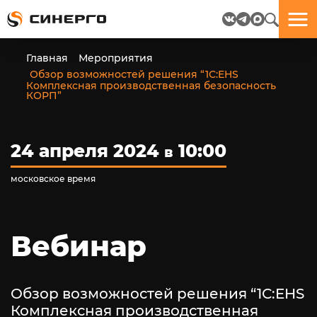
Отлично!
Отлично!
Данные
Бриф
Главная
Мероприятия
успешно
отправлен.
Обзор возможностей решения “1С:EHS
отправлены.
Комплексная производственная безопасность
КОРП”
посмотрите
на
24 апреля 2024
10:00
пёсика.
в
Ведь
многие
московское время
любят
пёсиков
;-)
Вебинар
Обзор возможностей решения “1С:EHS
ЕЩЁ!
Комплексная производственная