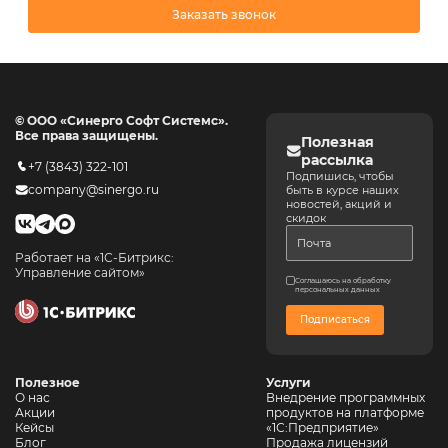
Заказать звонок
© ООО «Синерго Софт Системс».
Все права защищены.
Полезная
рассылка
+7 (3843) 322-101
Подпишись, чтобы
company@sinergo.ru
быть в курсе наших
новостей, акций и
скидок
Работает на «1С-Битрикс:
Управление сайтом»
Соглашаюсь на обработку
персональных данных
Подписаться
Полезное
Услуги
О нас
Внедрение программных
Акции
продуктов на платформе
Кейсы
«1С:Предприятие»
Блог
Продажа лицензий