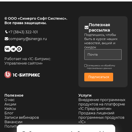
© ООО «Синерго Софт Системс».
Все права защищены.
Полезная
рассылка
+7 (3843) 322-101
Подпишись, чтобы
company@sinergo.ru
быть в курсе наших
новостей, акций и
скидок
Работает на «1С-Битрикс:
Управление сайтом»
Соглашаюсь на обработку
персональных данных
Подписаться
Полезное
Услуги
О нас
Внедрение программных
Акции
продуктов на платформе
Кейсы
«1С:Предприятие»
Блог
Продажа лицензий
Записи вебинаров
программных продуктов
Вакансии
«1С»
Политика конфиденциальности
Сопровождение 1С
Автоматизация