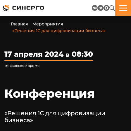
Отлично!
Отлично!
Данные
Бриф
Главная
Мероприятия
успешно
отправлен.
«Решения 1С для цифровизации бизнеса»
отправлены.
посмотрите
17 апреля 2024
08:30
в
на
пёсика.
московское время
Ведь
многие
любят
пёсиков
Конференция
;-)
«Решения 1С для цифровизации
бизнеса»
ЕЩЁ!