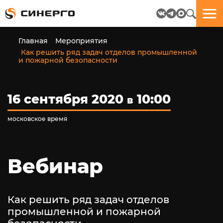
Отлично!
Отлично!
Данные
Бриф
Главная
Мероприятия
успешно
отправлен.
Как решить ряд задач отделов промышленной
отправлены.
и пожарной безопасности
посмотрите
на
16 сентября 2020
10:00
в
пёсика.
Ведь
московское время
многие
любят
пёсиков
;-)
Вебинар
Как решить ряд задач отделов
промышленной и пожарной
ЕЩЁ!