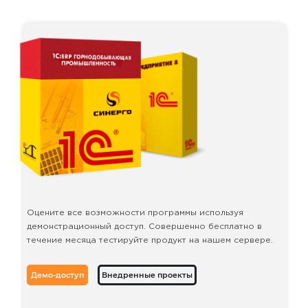
холдинга «ММК-уголь».
10:50 – 11:00
Время для ваших вопросов.
Оцените все возможности программы используя
демонстрационный доступ. Совершенно бесплатно в
течение месяца тестируйте продукт на нашем сервере.
Демо-доступ
Внедренные проекты