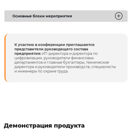
Основные блоки мероприятия
Какие возможности
дает программный
продукт
«1С:Производственная
К участию в конференции приглашаются
безопасность и
представители руководящего состава
предприятия:
ИТ-директора и директора по
10:00 – 10:10
экология» для
цифровизации, руководители финансовых
комплексной
департаментов и главные бухгалтеры, технические
оптимизации
директора и руководители производств, специалисты
производственных
и инженеры по охране труда.
процессов.
Как повысить контроль за
выбросами в окружающую
среду, с последующей
10:10 – 10:35
автоматической отчетностью
в Роскомнадзор.
Раскрытие положительного
Демонстрация продукта
эффекта от внедрения по
10:35 – 10:50
опыту горнодобывающего